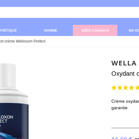
THÉTIQUE
HOMME
IDÉES CADEAUX
MA R
nt crème Welloxom Prefect
WELLA
Oxydant 
Crème oxydant
garantie.