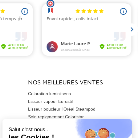
NOS MEILLEURES VENTES
Coloration lumini'sens
Lisseur vapeur Eurostil
Lisseur boucleur l'Oréal Steampod
Soin repigmentant Coloristar
Sèche-cheveux Azzuro 2200watts
Tondeuse de finition Barber T CUSTOM