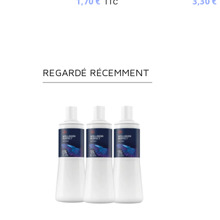
3,30 €
C
TTC
REGARDÉ RÉCEMMENT