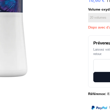
16,60 €
T
Volume oxyd
Dispo avec d'a
Prévenez
Laissez vot
retour.
Référence:
8
P