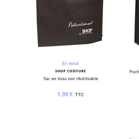
En stock
is)
(3 avis)
SHOP COIFFURE
Poch
Sac en tissu noir réutilisable
1,90 €
TTC