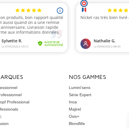
MARQUES
NOS GAMMES
essionnel
Lumini'sens
rofessionnel
Série Expert
opf Professional
Inoa
fessionals
Majirel
c
Osis+
usion
BlondMe