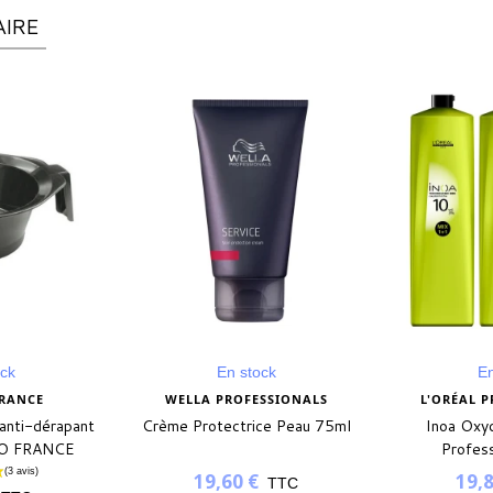
AIRE
ock
En stock
En
SSIONALS
L'ORÉAL PROFESSIONNEL
SINEL
ce Peau 75ml
Inoa Oxydant - L'Oréal
Pinceau pou
Professionnel - 1L
model noir 
19,80 €
TTC
TTC