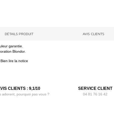
DÉTAILS PRODUIT
AVIS CLIENTS
leur garantie.
loration Blondor.
ien lire la notice
VIS CLIENTS : 9,1/10
SERVICE CLIENT
s adorent, pourquoi pas vous ?
04 81 76 16 42