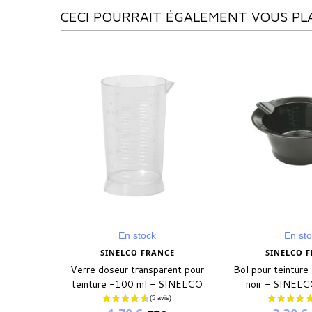
CECI POURRAIT ÉGALEMENT VOUS PL
En stock
En st
CE
SINELCO FRANCE
WELLA PROFE
rent pour
Bol pour teinture anti-dérapant
Crème Protectri
 SINELCO
noir - SINELCO FRANCE
19,60 €