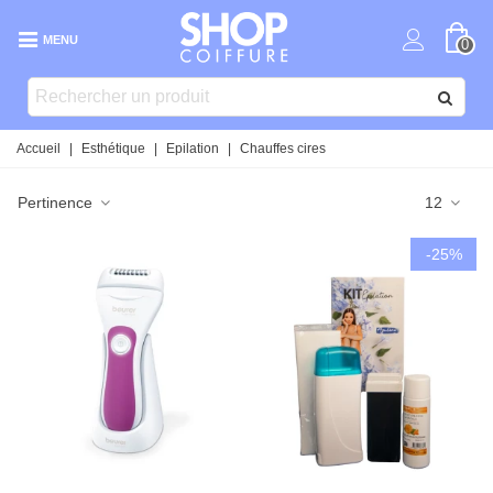
MENU
0
Accueil
|
Esthétique
|
Epilation
|
Chauffes cires
Pertinence
12
-25%