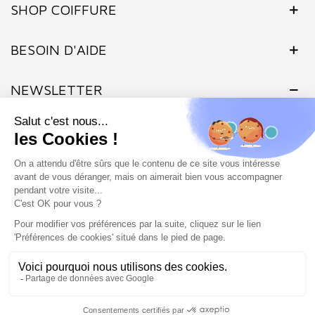
SHOP COIFFURE
BESOIN D'AIDE
NEWSLETTER
Inscrivez-vous dès maintenant à notre Newsletter et recevez en
exclusivité nos offres flashs, promotions et actualités.
Site protégé par reCAPTCHA.
Vie privée
-
Termes
Marchand approuvé par la Société des Avis Garantis,
cliquez ici pour
vérifier
.
SHOP COIFFURE © 2026 - Tous droits réservés - Site créé et
géré par l'agence Atout ads