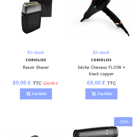
En stock
En stock
CORIOLISS
CORIOLISS
Rasoir Shaver
Sèche Cheveux FLOW +
black copper
89,00 €
69,00 €
TTC
TTC
120,00 €
J'achète
J'achète
-15%