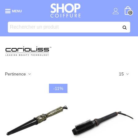
MENU
0
Pertinence
15
-11%