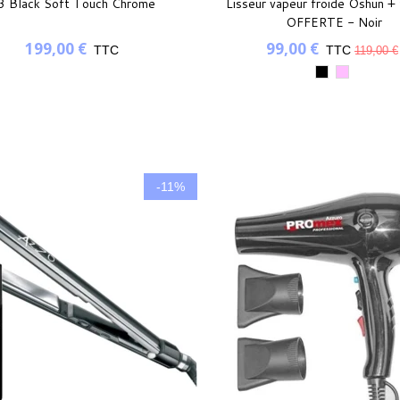
3 Black Soft Touch Chrome
Lisseur vapeur froide Oshun +
OFFERTE - Noir
199,00 €
99,00 €
TTC
TTC
119,00 €
Noir
Rose
-11%