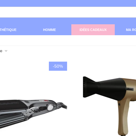
THÉTIQUE
HOMME
IDÉES CADEAUX
MA R
ce
-50%