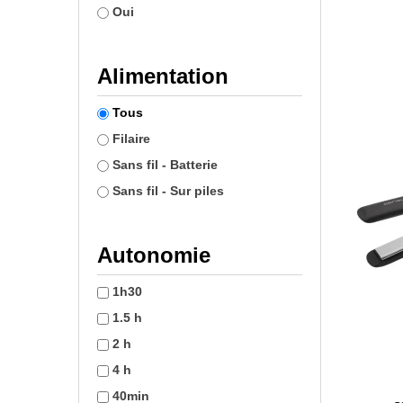
Oui
Alimentation
Tous
Filaire
Sans fil - Batterie
Sans fil - Sur piles
Autonomie
1h30
1.5 h
2 h
4 h
40min