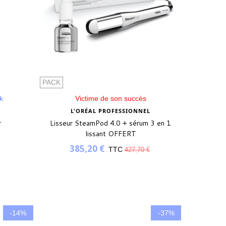
PACK
k
Victime de son succès
L'ORÉAL PROFESSIONNEL
r
Lisseur SteamPod 4.0 + sérum 3 en 1
lissant OFFERT
385,20 €
TTC
427,70 €
-14%
-37%