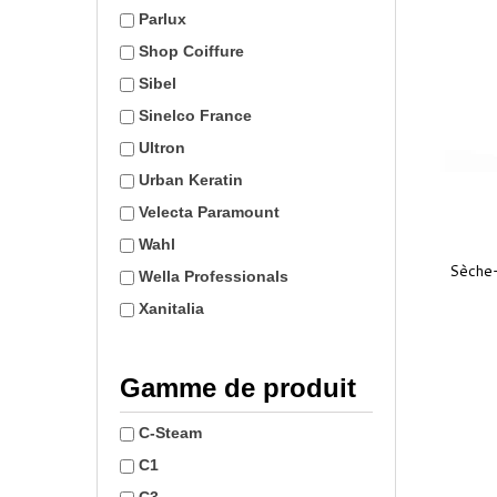
Parlux
Shop Coiffure
Sibel
Sinelco France
Ultron
Urban Keratin
Velecta Paramount
Wahl
Sèche-
Wella Professionals
Xanitalia
Gamme de produit
C-Steam
C1