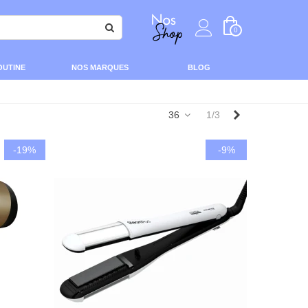
0
OUTINE
NOS MARQUES
BLOG
Suivant
36
1/3
-19%
-9%