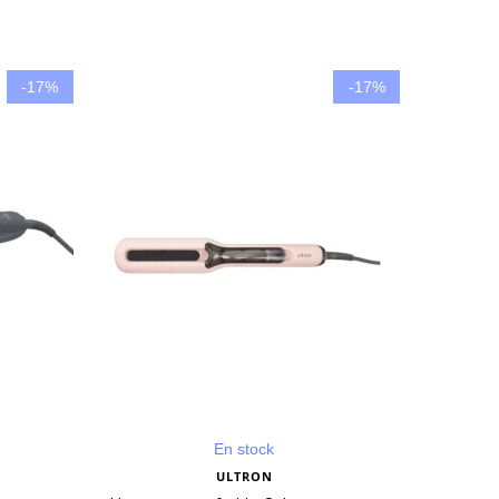
-17%
-17%
(2 avis)
En stock
ULTRON