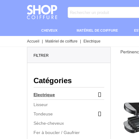
CHEVEUX
MATÉRIEL DE COIFFURE
ES
Accueil
|
Matériel de coiffure
|
Electrique
Pertinen
FILTRER
Catégories

Electrique
Lisseur

Tondeuse
Sèche-cheveux
Fer à boucler / Gaufrier