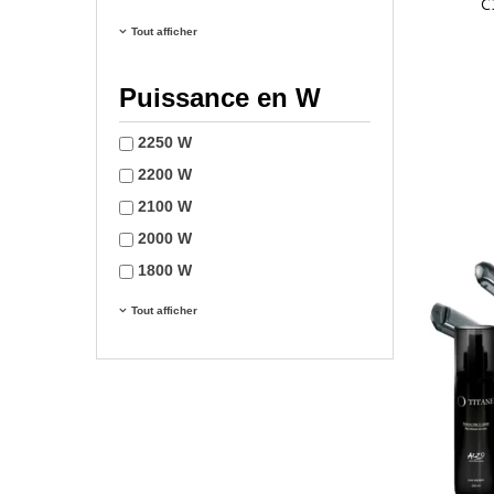
C
Tout afficher
Puissance en W
2250 W
2200 W
2100 W
2000 W
1800 W
Tout afficher
LIVRAISON
OFFERTE
DÈS 49€ D'ACHAT