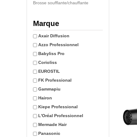
Brosse soufflante/chauffante
Marque
Axair Diffusion
Azzo Professionnel
Babyliss Pro
Corioliss
EUROSTIL
FK Professional
Gammapiu
Hairon
Kiepe Professional
L'Oréal Professionnel
Mermade Hair
Panasonic