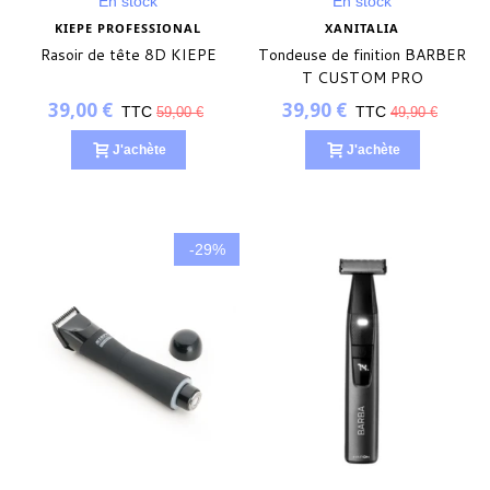
En stock
En stock
KIEPE PROFESSIONAL
XANITALIA
Rasoir de tête 8D KIEPE
Tondeuse de finition BARBER
T CUSTOM PRO
39,00 €
39,90 €
TTC
TTC
59,00 €
49,90 €
J'achète
J'achète
-29%