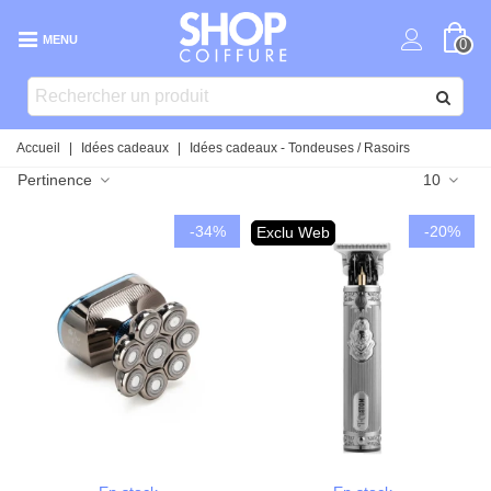
MENU
0
Accueil
|
Idées cadeaux
|
Idées cadeaux - Tondeuses / Rasoirs
Pertinence
10
-34%
-20%
Exclu Web