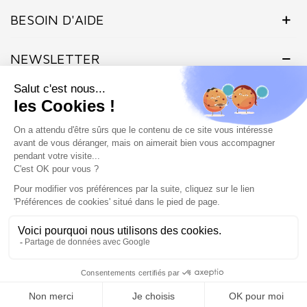
(1 avis)
BESOIN D'AIDE
NEWSLETTER
Inscrivez-vous dès maintenant à notre Newsletter et recevez en
exclusivité nos offres flashs, promotions et actualités.
Site protégé par reCAPTCHA.
Vie privée
-
Termes
Marchand approuvé par la Société des Avis Garantis,
cliquez ici pour
vérifier
.
SHOP COIFFURE © 2026 - Tous droits réservés - Site créé et
géré par l'agence Atout ads
0
Filtrer
Recherche
Mon Panier
Haut