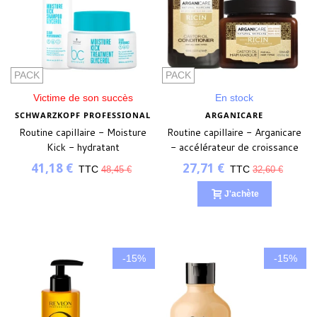
PACK
PACK
Victime de son succès
En stock
SCHWARZKOPF PROFESSIONAL
ARGANICARE
Routine capillaire - Moisture
Routine capillaire - Arganicare
Kick - hydratant
- accélérateur de croissance
- Argan-Ricin
41,18 €
27,71 €
TTC
TTC
48,45 €
32,60 €
J'achète
-15%
-15%