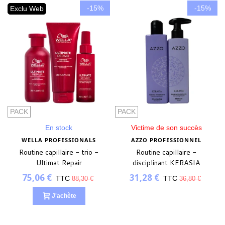
-15%
-15%
Exclu Web
PACK
PACK
En stock
Victime de son succès
WELLA PROFESSIONALS
AZZO PROFESSIONNEL
Routine capillaire - trio -
Routine capillaire -
Ultimat Repair
disciplinant KERASIA
75,06 €
31,28 €
TTC
TTC
88,30 €
36,80 €
J'achète