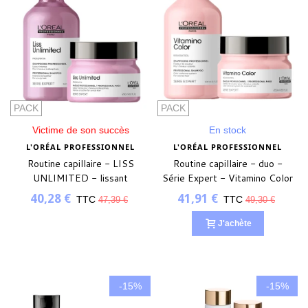
PACK
PACK
Victime de son succès
En stock
L'ORÉAL PROFESSIONNEL
L'ORÉAL PROFESSIONNEL
Routine capillaire - LISS
Routine capillaire - duo -
UNLIMITED - lissant
Série Expert - Vitamino Color
40,28 €
41,91 €
TTC
TTC
47,39 €
49,30 €
J'achète
-15%
-15%