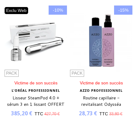
-10%
-15%
Exclu Web
PACK
PACK
Victime de son succès
Victime de son succès
L'ORÉAL PROFESSIONNEL
AZZO PROFESSIONNEL
Lisseur SteamPod 4.0 +
Routine capillaire -
sérum 3 en 1 lissant OFFERT
revitalisant Odysséa
385,20 €
28,73 €
TTC
TTC
427,70 €
33,80 €