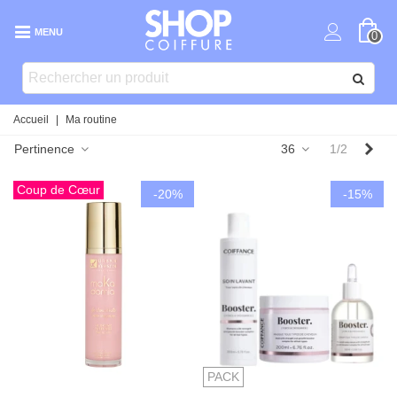
MENU
0
Accueil
|
Ma routine
Sui
Pertinence
36
1/2
Coup de Cœur
-20%
-15%
PACK