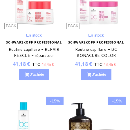
PACK
PACK
En stock
En stock
SCHWARZKOPF PROFESSIONAL
SCHWARZKOPF PROFESSIONAL
Routine capillaire - REPAIR
Routine capillaire - BC
RESCUE - réparateur
BONACURE COLOR
FREEZE - protecteur
41,18 €
41,18 €
TTC
TTC
48,45 €
48,45 €
J'achète
J'achète
-15%
-15%