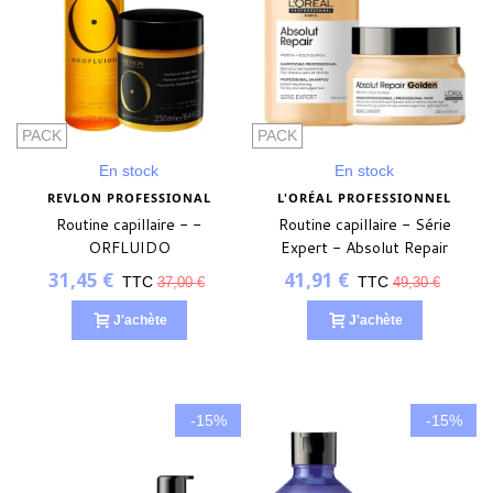
PACK
PACK
En stock
En stock
REVLON PROFESSIONAL
L'ORÉAL PROFESSIONNEL
Routine capillaire - -
Routine capillaire - Série
ORFLUIDO
Expert - Absolut Repair
31,45 €
41,91 €
TTC
TTC
37,00 €
49,30 €
J'achète
J'achète
-15%
-15%