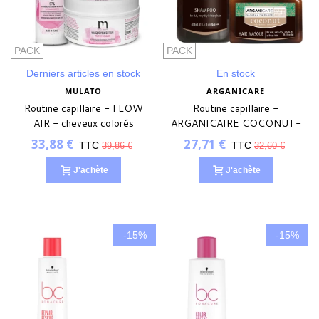
PACK
PACK
Derniers articles en stock
En stock
MULATO
ARGANICARE
Routine capillaire - FLOW
Routine capillaire -
AIR - cheveux colorés
ARGANICAIRE COCONUT-
nourrissant
33,88 €
27,71 €
TTC
TTC
39,86 €
32,60 €
J'achète
J'achète
-15%
-15%