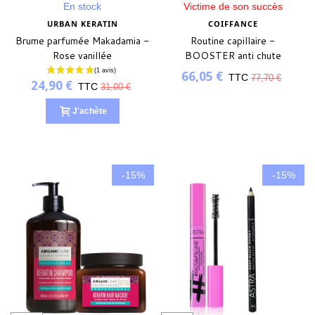
En stock
Victime de son succès
URBAN KERATIN
COIFFANCE
Brume parfumée Makadamia -
Routine capillaire -
Rose vanillée
BOOSTER anti chute
66,05 €
TTC
77,70 €
24,90 €
TTC
31,00 €
J'achète
-15%
-15%