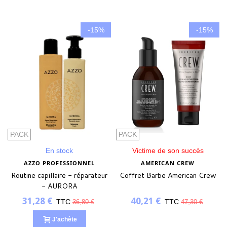
-15%
-15%
PACK
PACK
En stock
Victime de son succès
AZZO PROFESSIONNEL
AMERICAN CREW
Routine capillaire - réparateur
Coffret Barbe American Crew
- AURORA
31,28 €
40,21 €
TTC
TTC
36,80 €
47,30 €
J'achète