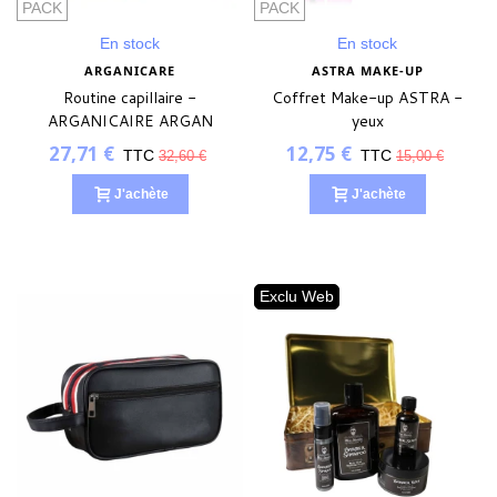
(1 avis)
PACK
PACK
En stock
En stock
ARGANICARE
ASTRA MAKE-UP
Routine capillaire -
Coffret Make-up ASTRA -
ARGANICAIRE ARGAN
yeux
KERATINE
27,71 €
12,75 €
TTC
TTC
32,60 €
15,00 €
J'achète
J'achète
Exclu Web