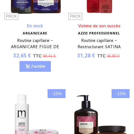
PACK
PACK
En stock
Victime de son succès
ARGANICARE
AZZO PROFESSIONNEL
Routine capillaire -
Routine capillaire -
ARGANICARE FIGUE DE
Restructurant SATINA
BARBARIE
32,65 €
31,28 €
TTC
TTC
38,41 €
36,80 €
J'achète
-15%
-15%