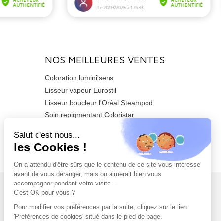
NOS MEILLEURES VENTES
Coloration lumini'sens
Lisseur vapeur Eurostil
Lisseur boucleur l'Oréal Steampod
Soin repigmentant Coloristar
Sèche-cheveux Azzuro 2200watts
Tondeuse de finition Barber T CUSTOM
PRO
NEWSLETTER
Inscrivez-vous dès maintenant à notre