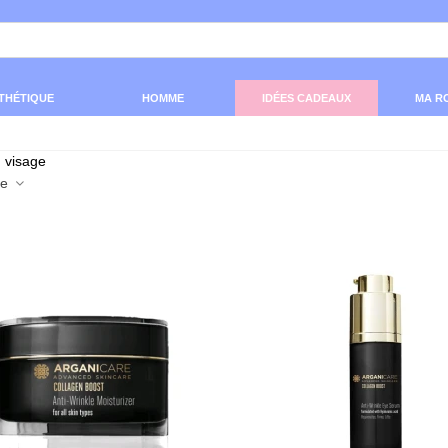
THÉTIQUE
HOMME
IDÉES CADEAUX
MA R
ce