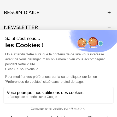
BESOIN D'AIDE
NEWSLETTER
Inscrivez-vous dès maintenant à notre Newsletter et recevez en
exclusivité nos offres flashs, promotions et actualités.
Site protégé par reCAPTCHA.
Vie privée
-
Termes
Marchand approuvé par la Société des Avis Garantis,
cliquez ici pour
vérifier
.
SHOP COIFFURE © 2026 - Tous droits réservés - Site créé et
géré par l'agence Atout ads
0