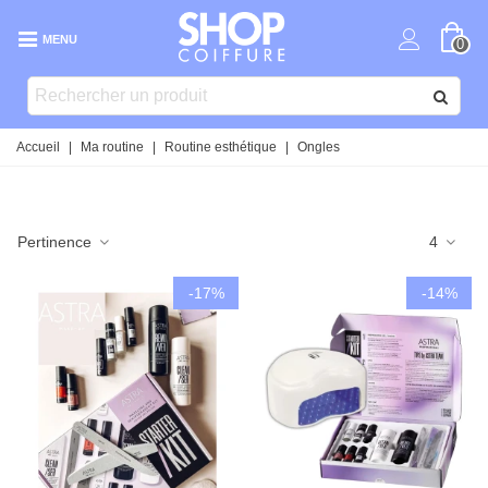
MENU
0
Accueil
|
Ma routine
|
Routine esthétique
|
Ongles
Pertinence
4
-17%
-14%