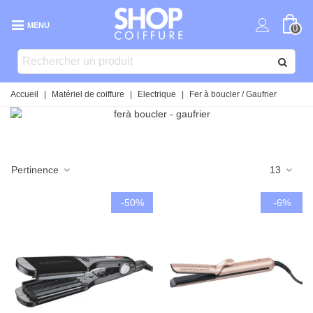
MENU
0
Accueil
|
Matériel de coiffure
|
Electrique
|
Fer à boucler / Gaufrier
Pertinence
13
-50%
-6%