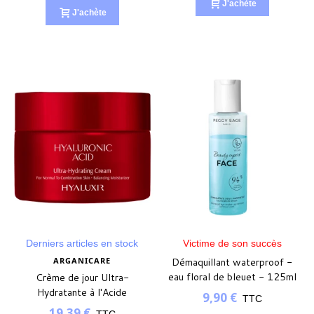
J'achète
J'achète
Derniers articles en stock
Victime de son succès
ARGANICARE
Démaquillant waterproof -
eau floral de bleuet - 125ml
Crème de jour Ultra-
Hydratante à l'Acide
9,90 €
TTC
Hyaluronique 50ml
19,39 €
TTC