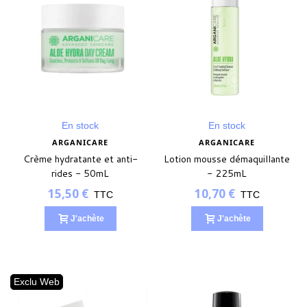
En stock
En stock
ARGANICARE
ARGANICARE
Crème hydratante et anti-
Lotion mousse démaquillante
rides - 50mL
- 225mL
15,50 €
10,70 €
TTC
TTC
J'achète
J'achète
Exclu Web