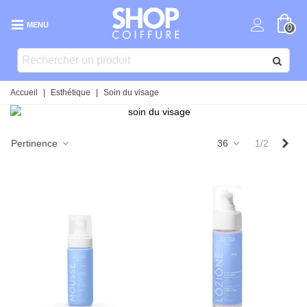
MENU
0
Accueil
|
Esthétique
|
Soin du visage
Sui
Pertinence
36
1/2