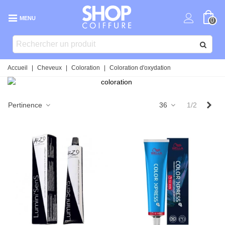
MENU
0
Accueil
|
Cheveux
|
Coloration
|
Coloration d'oxydation
Sui
Pertinence
36
1/2