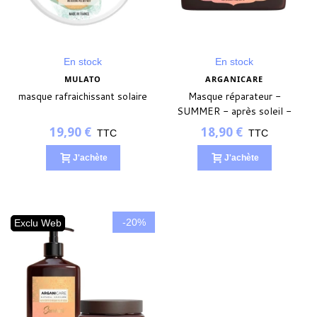
En stock
En stock
MULATO
ARGANICARE
masque rafraichissant solaire
Masque réparateur -
SUMMER - après soleil -
500ml
19,90 €
18,90 €
TTC
TTC
J'achète
J'achète
-20%
Exclu Web