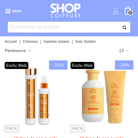
MENU
0
Accueil
|
Cheveux
|
Gamme solaire
|
Soin Solaire
Pertinence
13
-20%
-20%
Exclu Web
Exclu Web
PACK
PACK