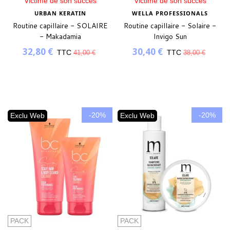
Victime de son succès
Victime de son succès
URBAN KERATIN
WELLA PROFESSIONALS
Routine capillaire - SOLAIRE
Routine capillaire - Solaire -
- Makadamia
Invigo Sun
32,80 €
30,40 €
TTC
TTC
41,00 €
38,00 €
-20%
-20%
Exclu Web
Exclu Web
PACK
PACK