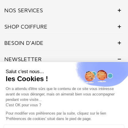
NOS SERVICES
SHOP COIFFURE
BESOIN D'AIDE
NEWSLETTER
Inscrivez-vous dès maintenant à notre Newsletter et recevez en
exclusivité nos offres flashs, promotions et actualités.
Site protégé par reCAPTCHA.
Vie privée
-
Termes
Marchand approuvé par la Société des Avis Garantis,
cliquez ici pour
vérifier
.