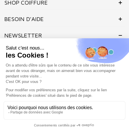
SHOP COIFFURE
BESOIN D'AIDE
NEWSLETTER
Inscrivez-vous dès maintenant à notre Newsletter et recevez en
exclusivité nos offres flashs, promotions et actualités.
Site protégé par reCAPTCHA.
Vie privée
-
Termes
Marchand approuvé par la Société des Avis Garantis,
cliquez ici pour
vérifier
.
SHOP COIFFURE © 2026 - Tous droits réservés - Site créé et
géré par l'agence Atout ads