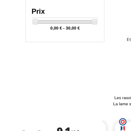
Prix
0,00 € - 30,00 €
Et
LIVRAISON
OFFERTE
DÈS 49€ D'ACHAT
Les rasoi
La lame s