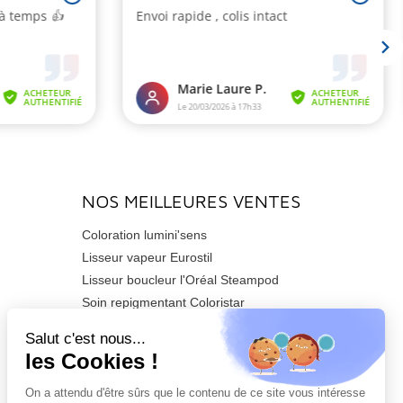
NOS MEILLEURES VENTES
Coloration lumini'sens
Lisseur vapeur Eurostil
Lisseur boucleur l'Oréal Steampod
Soin repigmentant Coloristar
Sèche-cheveux Azzuro 2200watts
Tondeuse de finition Barber T CUSTOM
PRO