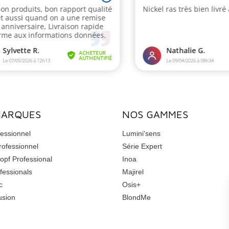
MARQUES
NOS GAMMES
essionnel
Lumini'sens
rofessionnel
Série Expert
opf Professional
Inoa
fessionals
Majirel
c
Osis+
usion
BlondMe