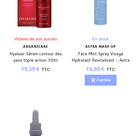
Victime de son succès
En stock
ARGANICARE
ASTRA MAKE-UP
Hyaluxir Sérum contour des
Face Mist Spray Visage
yeux triple action 30ml
Hydratant Revitalisant - Astra
Skin
19,39 €
16,90 €
TTC
TTC
J'achète