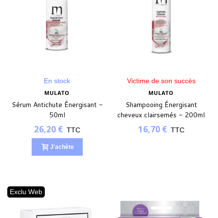
En stock
Victime de son succès
MULATO
MULATO
Sérum Antichute Énergisant -
Shampooing Énergisant
50ml
cheveux clairsemés - 200ml
26,20 €
16,70 €
TTC
TTC
J'achète
Exclu Web