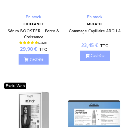
(1 avis)
En stock
En stock
COIFFANCE
MULATO
Sérum BOOSTER - Force &
Gommage Capillaire ARGILA
Croissance
23,45 €
TTC
29,90 €
TTC
J'achète
J'achète
Exclu Web