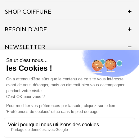
SHOP COIFFURE
BESOIN D'AIDE
NEWSLETTER
Inscrivez-vous dès maintenant à notre Newsletter et recevez en
exclusivité nos offres flashs, promotions et actualités.
Site protégé par reCAPTCHA.
Vie privée
-
Termes
Marchand approuvé par la Société des Avis Garantis,
cliquez ici pour
vérifier
.
SHOP COIFFURE © 2026 - Tous droits réservés - Site créé et
géré par l'agence Atout ads