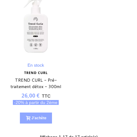
En stock
TREND CURL
TREND CURL - Pré-
traitement détox - 300ml
26,00 €
TTC
-20% à partir du 2ème
J'achète