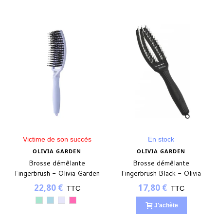
Victime de son succès
En stock
OLIVIA GARDEN
OLIVIA GARDEN
Brosse démêlante
Brosse démêlante
Fingerbrush - Olivia Garden
Fingerbrush Black - Olivia
Garden - SMALL
22,80 €
17,80 €
TTC
TTC
Arctic
Polar
Ethereal
Celestial
J'achète
Teal
Blue
Lavender
Pink