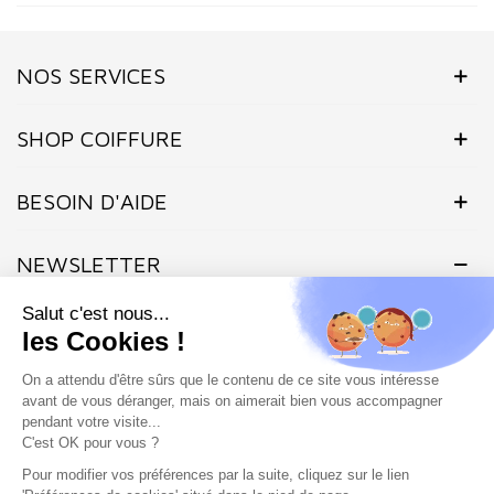
NOS SERVICES
SHOP COIFFURE
BESOIN D'AIDE
NEWSLETTER
Inscrivez-vous dès maintenant à notre Newsletter et recevez en
(1 avis)
exclusivité nos offres flashs, promotions et actualités.
Site protégé par reCAPTCHA.
Vie privée
-
Termes
Marchand approuvé par la Société des Avis Garantis,
cliquez ici pour