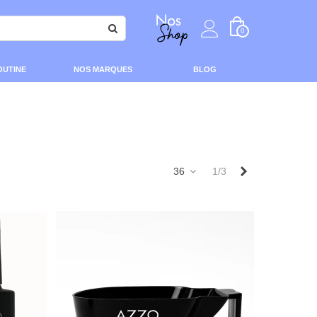
0
OUTINE
NOS MARQUES
BLOG
Suivant
36
1/3