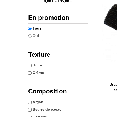
0,00 € - 135,00 €
En promotion
Tous
Oui
Texture
Huile
Crème
Bros
s
Composition
Argan
Beurre de cacao