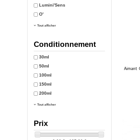
Lumini'Sens
O'
Tout afficher
Conditionnement
30ml
50ml
Aimant 
100ml
150ml
200ml
Tout afficher
Prix