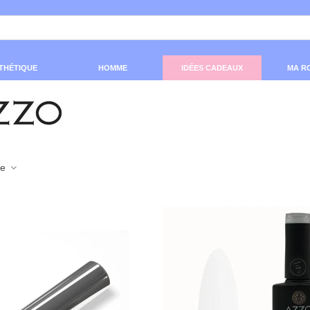
THÉTIQUE
HOMME
IDÉES CADEAUX
MA R
ce