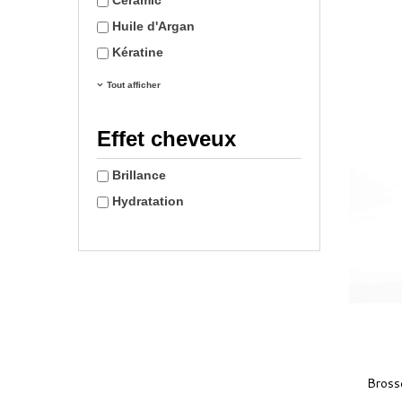
Ceramic
Huile d'Argan
Kératine
Tout afficher
Effet cheveux
Brillance
Hydratation
LIVRAISON
OFFERTE
DÈS 49€ D'ACHAT
Bross