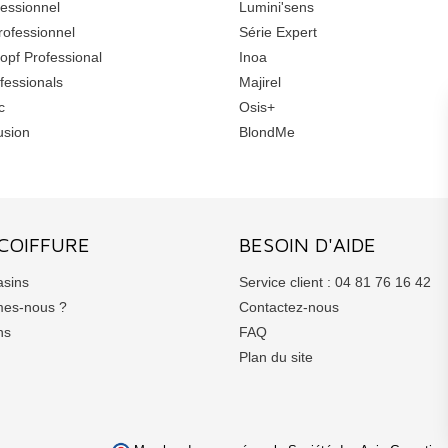
essionnel
Lumini'sens
rofessionnel
Série Expert
opf Professional
Inoa
fessionals
Majirel
c
Osis+
usion
BlondMe
COIFFURE
BESOIN D'AIDE
sins
Service client : 04 81 76 16 42
es-nous ?
Contactez-nous
ns
FAQ
Plan du site