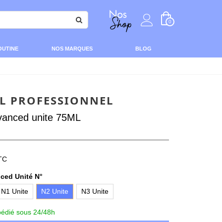
0
OUTINE
NOS MARQUES
BLOG
AL PROFESSIONNEL
vanced unite 75ML
TC
ced Unité N°
N1 Unite
N2 Unite
N3 Unite
édié sous 24/48h