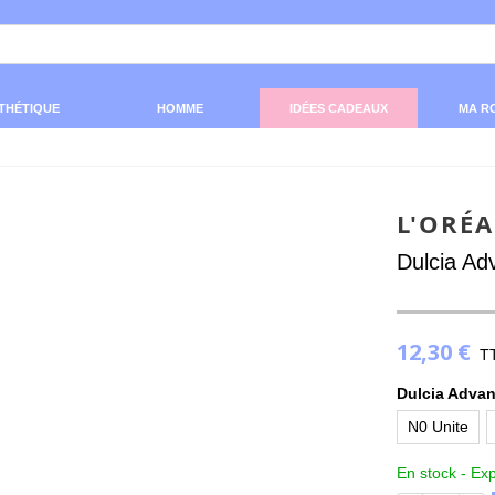
THÉTIQUE
HOMME
IDÉES CADEAUX
MA R
L'ORÉ
Dulcia Ad
12,30 €
T
Dulcia Advan
N0 Unite
En stock -
Exp