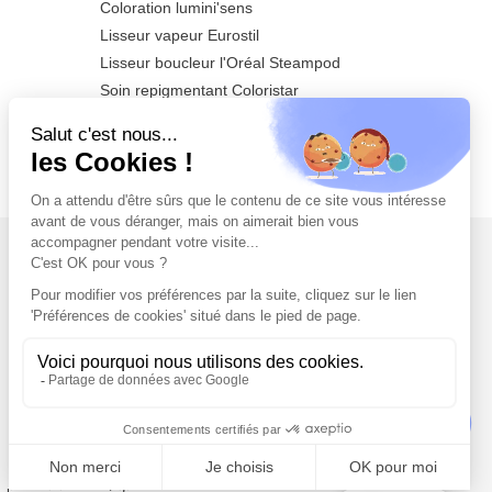
Coloration lumini'sens
Lisseur vapeur Eurostil
Lisseur boucleur l'Oréal Steampod
Soin repigmentant Coloristar
Sèche-cheveux Azzuro 2200watts
Tondeuse de finition Barber T CUSTOM
PRO
NEWSLETTER
Inscrivez-vous dès maintenant à notre
Newsletter et recevez en exclusivité nos
offres flashs, promotions et actualités.