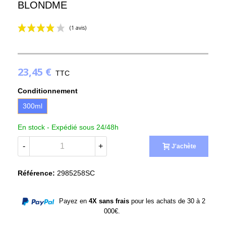
BLONDME
23,45 €
TTC
Conditionnement
300ml
(1 avis)
En stock -
Expédié sous 24/48h
-
+
J'achète
Référence:
2985258SC
Payez en
4X sans frais
pour les achats de 30 à 2
000€.