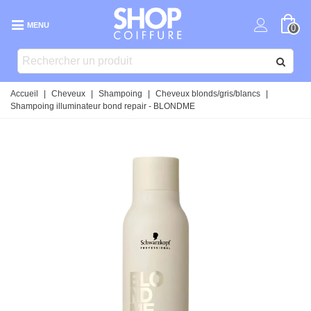
MENU
0
Accueil
|
Cheveux
|
Shampoing
|
Cheveux blonds/gris/blancs
|
Shampoing illuminateur bond repair - BLONDME