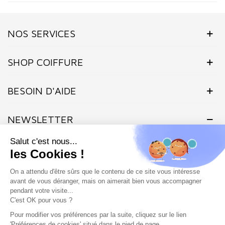
(161 avis)
NOS SERVICES
SHOP COIFFURE
BESOIN D'AIDE
NEWSLETTER
Inscrivez-vous dès maintenant à notre Newsletter et recevez en
exclusivité nos offres flashs, promotions et actualités.
Site protégé par reCAPTCHA.
Vie privée
-
Termes
Marchand approuvé par la Société des Avis Garantis,
cliquez ici pour