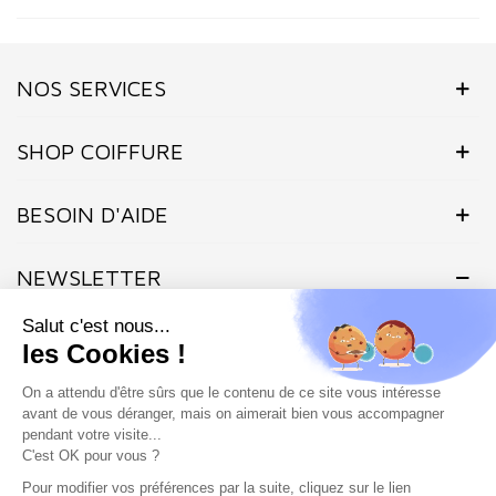
NOS SERVICES
SHOP COIFFURE
BESOIN D'AIDE
NEWSLETTER
Inscrivez-vous dès maintenant à notre Newsletter et recevez en
exclusivité nos offres flashs, promotions et actualités.
(3 avis)
Site protégé par reCAPTCHA.
Vie privée
-
Termes
Marchand approuvé par la Société des Avis Garantis,
cliquez ici pour