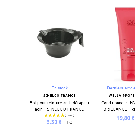
En stock
Derniers articl
CE
SINELCO FRANCE
WELLA PROFE
re grand
Bol pour teinture anti-dérapant
Conditionneur 
CO FRANCE
noir - SINELCO FRANCE
BRILLANCE - ch
19,80 €
3,30 €
C
TTC