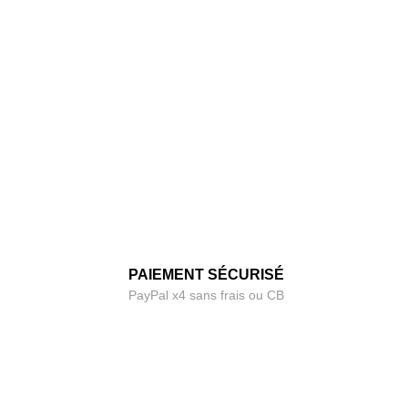
PAIEMENT SÉCURISÉ
PayPal x4 sans frais ou CB