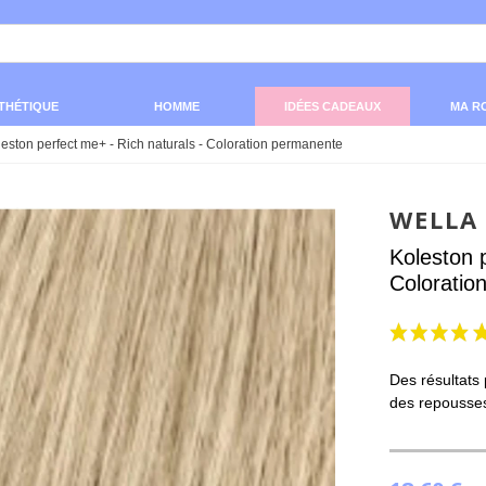
THÉTIQUE
HOMME
IDÉES CADEAUX
MA R
eston perfect me+ - Rich naturals - Coloration permanente
WELLA
Koleston 
Coloratio
Des résultats 
des repousses