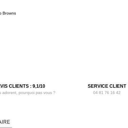
ep Browns
VIS CLIENTS : 9,1/10
SERVICE CLIENT
s adorent, pourquoi pas vous ?
04 81 76 16 42
AIRE