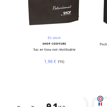
En stock
SHOP COIFFURE
Poch
Sac en tissu noir réutilisable
1,90 €
TTC
is)
(3 avis)