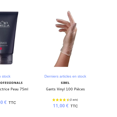
 stock
Derniers articles en stock
Dernie
ROFESSIONALS
SIBEL
WELL
ctrice Peau 75ml
Gants Vinyl 100 Pièces
Masq
BRILLAN
0 €
TTC
11,00 €
TTC