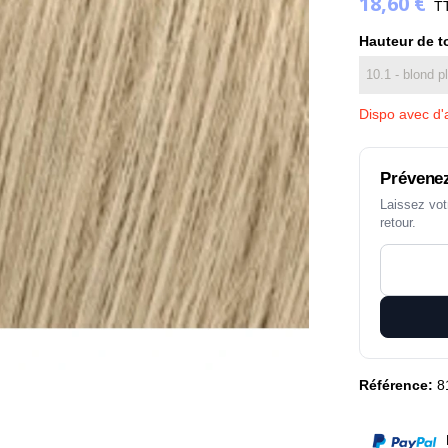
18,60 €
T
Hauteur de t
Dispo avec d'a
Prévenez
Laissez vot
retour.
Référence:
8
P