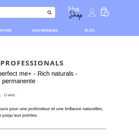
0
OUTINE
NOS MARQUES
BLOG
 PROFESSIONALS
perfect me+ - Rich naturals -
n permanente
purs pour une profondeur et une brillance naturelles,
(2 avis)
 jusqu’aux pointes.