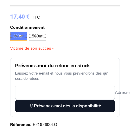
17,40 €
TTC
(2 avis)
Conditionnement
300ml
500ml
Victime de son succès -
Prévenez-moi du retour en stock
Laissez votre e-mail et nous vous préviendrons dès qu'il
sera de retour.
Adresse
Prévenez-moi dès la disponibilité
Référence:
E2192600LO