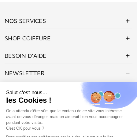
NOS SERVICES
SHOP COIFFURE
BESOIN D'AIDE
NEWSLETTER
Inscrivez-vous dès maintenant à notre Newsletter et recevez en
exclusivité nos offres flashs, promotions et actualités.
Site protégé par reCAPTCHA.
Vie privée
-
Termes
Marchand approuvé par la Société des Avis Garantis,
cliquez ici pour