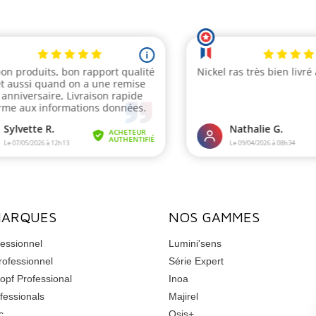
MARQUES
NOS GAMMES
essionnel
Lumini'sens
rofessionnel
Série Expert
opf Professional
Inoa
fessionals
Majirel
c
Osis+