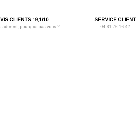
VIS CLIENTS : 9,1/10
SERVICE CLIENT
s adorent, pourquoi pas vous ?
04 81 76 16 42