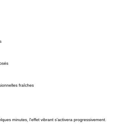
s
rosés
sionnelles fraîches
elques minutes, l'effet vibrant s'activera progressivement.