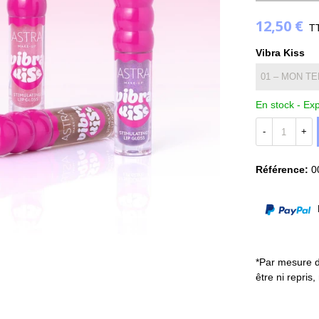
12,50 €
T
Vibra Kiss
En stock -
Exp
-
+
Référence:
0
P
*Par mesure d
être ni repris