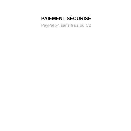
PAIEMENT SÉCURISÉ
PayPal x4 sans frais ou CB