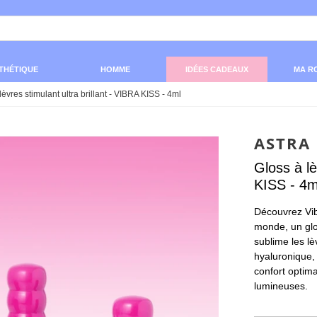
THÉTIQUE
HOMME
IDÉES CADEAUX
MA R
lèvres stimulant ultra brillant - VIBRA KISS - 4ml
ASTRA
Gloss à lè
KISS - 4m
Découvrez Vib
monde, un glos
sublime les l
hyaluronique, 
confort optimal
lumineuses.