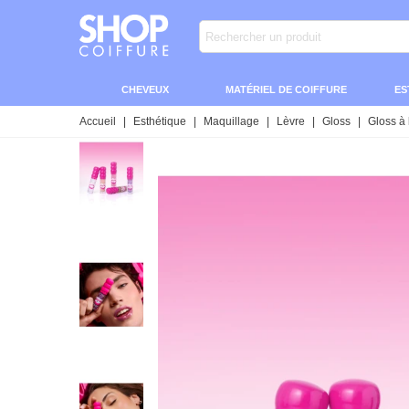
CHEVEUX
MATÉRIEL DE COIFFURE
ES
Accueil
|
Esthétique
|
Maquillage
|
Lèvre
|
Gloss
|
Gloss à 