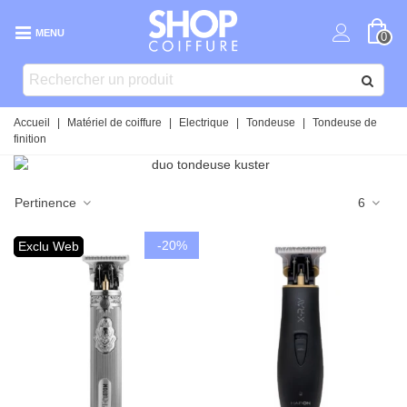
MENU
0
Accueil
|
Matériel de coiffure
|
Electrique
|
Tondeuse
|
Tondeuse de
finition
Pertinence
6
-20%
Exclu Web