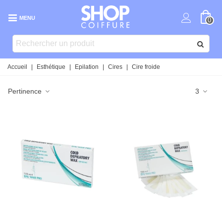
MENU
0
Accueil
|
Esthétique
|
Epilation
|
Cires
|
Cire froide
Pertinence
3