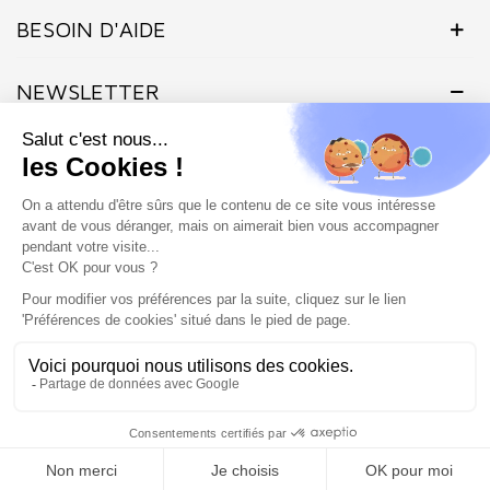
BESOIN D'AIDE
NEWSLETTER
Inscrivez-vous dès maintenant à notre Newsletter et recevez en
exclusivité nos offres flashs, promotions et actualités.
Site protégé par reCAPTCHA.
Vie privée
-
Termes
Marchand approuvé par la Société des Avis Garantis,
cliquez ici pour
vérifier
.
SHOP COIFFURE © 2026 - Tous droits réservés - Site créé et
géré par l'agence Atout ads
0
Filtrer
Recherche
Mon Panier
Haut