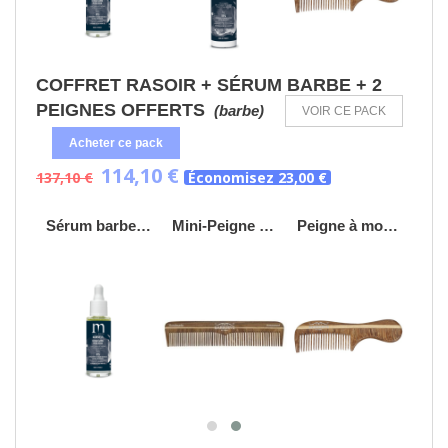
COFFRET RASOIR + SÉRUM BARBE + 2
PEIGNES OFFERTS
(barbe)
VOIR CE PACK
Acheter ce pack
114,10 €
137,10 €
Économisez 23,00 €
aver
Sérum barbe - 30mL
Mini-Peigne Rosewood
Peigne à moustache ROSEWOOD