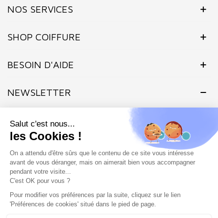
NOS SERVICES
SHOP COIFFURE
BESOIN D'AIDE
NEWSLETTER
Inscrivez-vous dès maintenant à notre Newsletter et recevez en
exclusivité nos offres flashs, promotions et actualités.
Site protégé par reCAPTCHA.
Vie privée
-
Termes
Marchand approuvé par la Société des Avis Garantis,
cliquez ici pour
vérifier
.