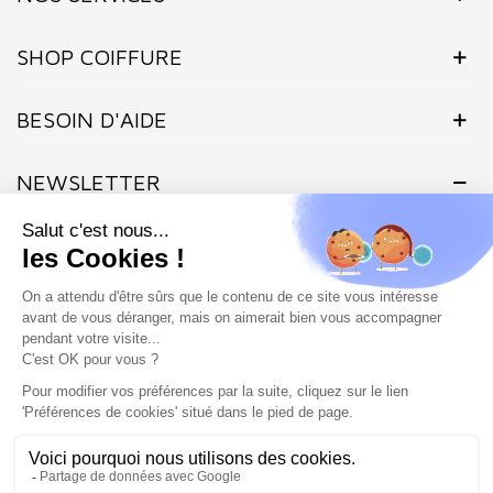
SHOP COIFFURE
BESOIN D'AIDE
NEWSLETTER
Inscrivez-vous dès maintenant à notre Newsletter et recevez en
exclusivité nos offres flashs, promotions et actualités.
Site protégé par reCAPTCHA.
Vie privée
-
Termes
Marchand approuvé par la Société des Avis Garantis,
cliquez ici pour
vérifier
.
SHOP COIFFURE © 2026 - Tous droits réservés - Site créé et