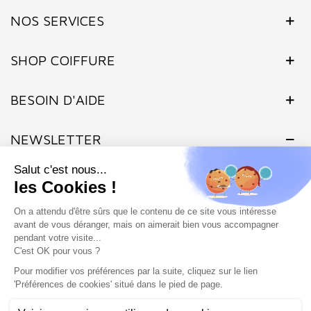
NOS SERVICES
SHOP COIFFURE
BESOIN D'AIDE
NEWSLETTER
Inscrivez-vous dès maintenant à notre Newsletter et recevez en
exclusivité nos offres flashs, promotions et actualités.
Site protégé par reCAPTCHA.
Vie privée
-
Termes
Marchand approuvé par la Société des Avis Garantis,
cliquez ici pour
vérifier
.