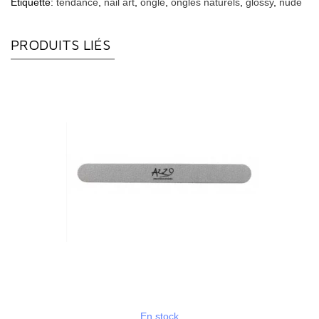
Étiquette:
tendance
,
nail art
,
ongle
,
ongles naturels
,
glossy
,
nude
PRODUITS LIÉS
En stock