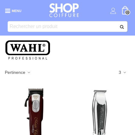
MENU
0
Pertinence
3