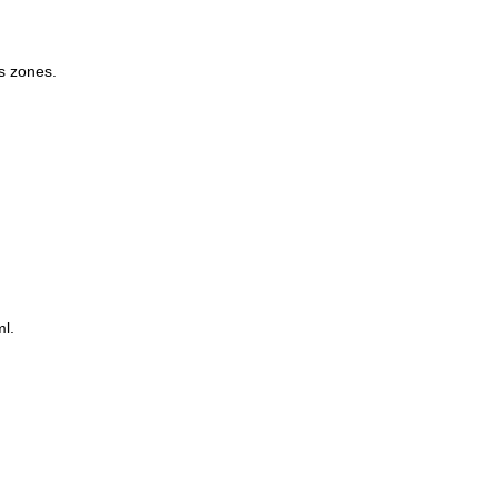
es zones.
ml.