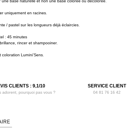
r une base naturelle et non une base colorée ou décolorée.
uer uniquement en racines.
te / pastel sur les longueurs déjà éclaircies.
tel : 45 minutes
brillance, rincer et shampooiner.
t coloration Lumini’Sens.
VIS CLIENTS : 9,1/10
SERVICE CLIENT
s adorent, pourquoi pas vous ?
04 81 76 16 42
AIRE