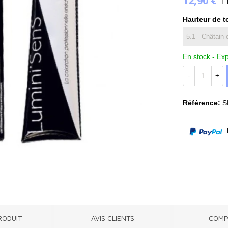
12,90 €
T
Hauteur de t
En stock -
Exp
-
+
Référence:
S
P
RODUIT
AVIS CLIENTS
COMP