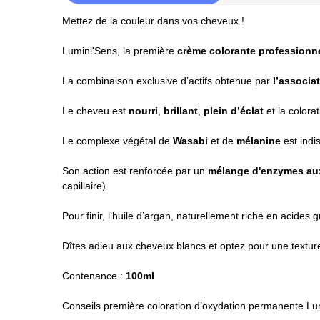
Mettez de la couleur dans vos cheveux !
Lumini'Sens, la première
crème colorante professionn
La combinaison exclusive d’actifs obtenue par
l’associat
Le cheveu est
nourri
,
brillant
,
plein
d’éclat
et la colora
Le complexe végétal de
Wasabi
et de
mélanine
est indi
Son action est renforcée par un
mélange d'enzymes aux 
capillaire).
Pour finir, l’huile d’argan, naturellement riche en acides 
Dîtes adieu aux cheveux blancs et optez pour une texture
Contenance :
100ml
Conseils première coloration d’oxydation permanente Lu