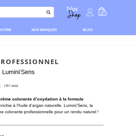
0
OUTINE
NOS MARQUES
BLOG
PROFESSIONNEL
n Lumini'Sens
crème colorante d’oxydation à la formule
(161 avis)
richie à l’huile d’argan naturelle. Lumini'Sens, la
e colorante professionnelle pour un rendu naturel !