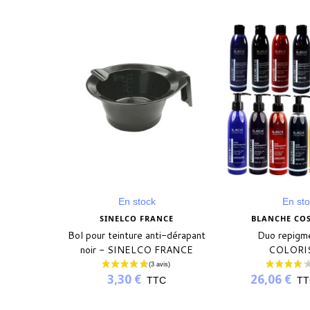
En stock
En st
CE
SINELCO FRANCE
BLANCHE CO
rent pour
Bol pour teinture anti-dérapant
Duo repigm
 SINELCO
noir - SINELCO FRANCE
COLORI
3,30 €
26,06 €
C
TTC
TT