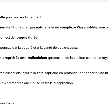
elle
pour un rendu naturel !
ion de l’huile d’argan naturelle
et du
complexe
Wasabi
-
Mélanine
of
tion est de
longue durée.
spensable à la beauté et à la santé de vos cheveux.
propriétés anti-radiculaires
(protection de la couleur contre les ray
gras essentiels, nourrit la fibre capillaire en profondeur et apporte une b
 en crème très onctueuse et facile d’application.
mini’Sens.