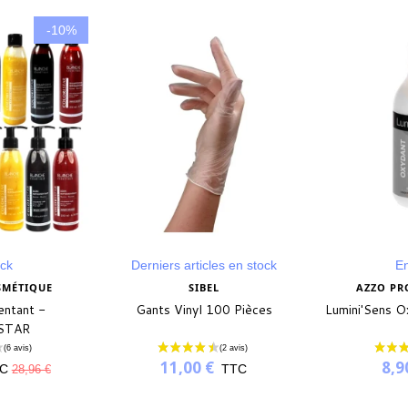
-10%
ock
Derniers articles en stock
En
SMÉTIQUE
SIBEL
AZZO PR
entant -
Gants Vinyl 100 Pièces
Lumini'Sens O
STAR
11,00 €
8,9
C
TTC
28,96 €