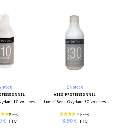
 stock
En stock
OFESSIONNEL
AZZO PROFESSIONNEL
S
xydant 10 volumes
Lumini'Sens Oxydant 30 volumes
Pinceau
model no
0 €
8,90 €
TTC
TTC