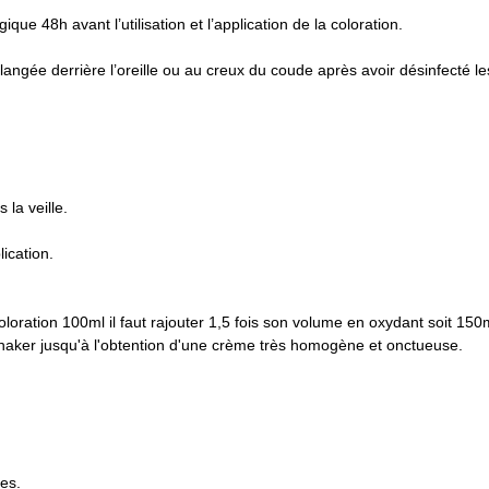
ue 48h avant l’utilisation et l’application de la coloration.
angée derrière l’oreille ou au creux du coude après avoir désinfecté l
la veille.
ication.
loration 100ml il faut rajouter 1,5 fois son volume en oxydant soit 150
haker jusqu'à l'obtention d'une crème très homogène et onctueuse.
.
nes.