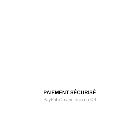
PAIEMENT SÉCURISÉ
PayPal x4 sans frais ou CB