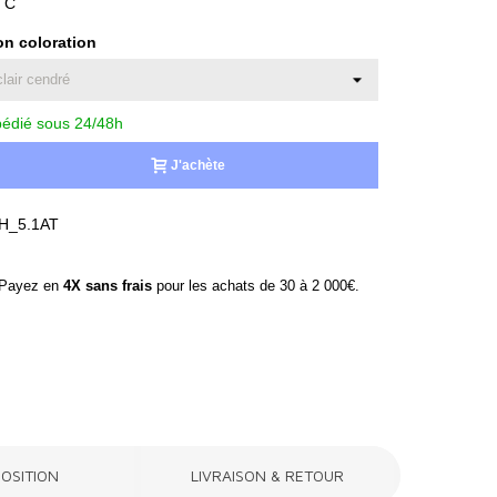
TC
on coloration
édié sous 24/48h
J'achète
H_5.1AT
ayez en
4X sans frais
pour les achats de 30 à 2 000€.
OSITION
LIVRAISON & RETOUR