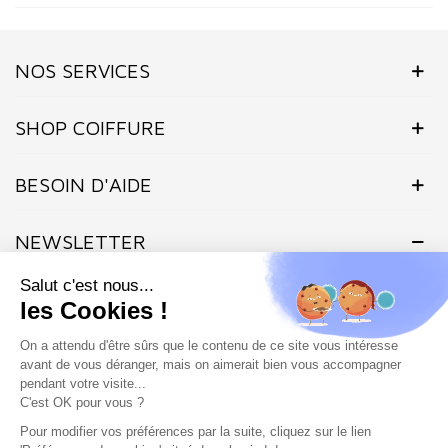
NOS SERVICES
SHOP COIFFURE
BESOIN D'AIDE
NEWSLETTER
Inscrivez-vous dès maintenant à notre Newsletter et recevez en
exclusivité nos offres flashs, promotions et actualités.
Site protégé par reCAPTCHA.
Vie privée
-
Termes
Marchand approuvé par la Société des Avis Garantis,
cliquez ici pour