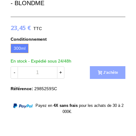
- BLONDME
23,45 €
TTC
Conditionnement
300ml
En stock -
Expédié sous 24/48h
-
+
J'achète
Référence:
2985259SC
Payez en
4X sans frais
pour les achats de 30 à 2
000€.