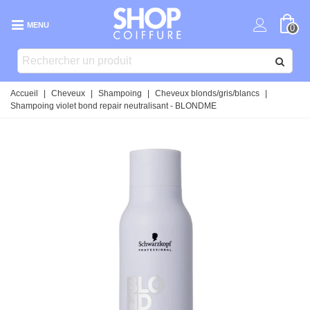
MENU
0
Accueil
|
Cheveux
|
Shampoing
|
Cheveux blonds/gris/blancs
|
Shampoing violet bond repair neutralisant - BLONDME