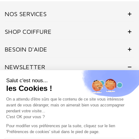
NOS SERVICES
SHOP COIFFURE
BESOIN D'AIDE
NEWSLETTER
Inscrivez-vous dès maintenant à notre Newsletter et recevez en
exclusivité nos offres flashs, promotions et actualités.
Site protégé par reCAPTCHA.
Vie privée
-
Termes
Marchand approuvé par la Société des Avis Garantis,
cliquez ici pour
vérifier
.