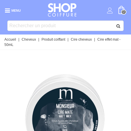
MENU
0
Accueil
|
Cheveux
|
Produit coiffant
|
Cire cheveux
|
Cire effet mat -
50mL