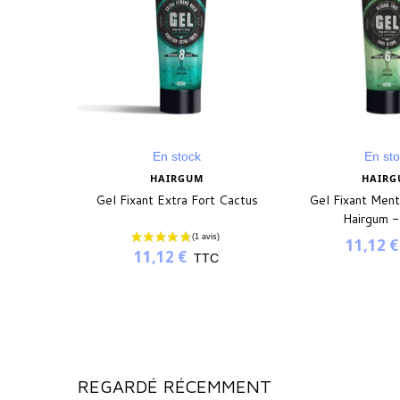
En stock
En st
HAIRGUM
HAIRG
 Brown -
Gel Fixant Extra Fort Cactus
Gel Fixant Ment
Hairgum 
11,12 €
C
11,12 €
TTC
REGARDÉ RÉCEMMENT