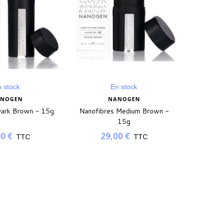
 stock
En stock
NOGEN
NANOGEN
Dark Brown - 15g
Nanofibres Medium Brown -
Gel Fix
15g
0 €
29,00 €
TTC
TTC