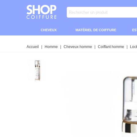
CHEVEUX
MATÉRIEL DE COIFFURE
ES
Accueil
|
Homme
|
Cheveux homme
|
Coiffant homme
|
Lock