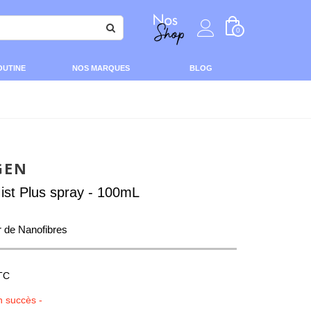
0
OUTINE
NOS MARQUES
BLOG
GEN
ist Plus spray - 100mL
r de Nanofibres
TC
n succès -