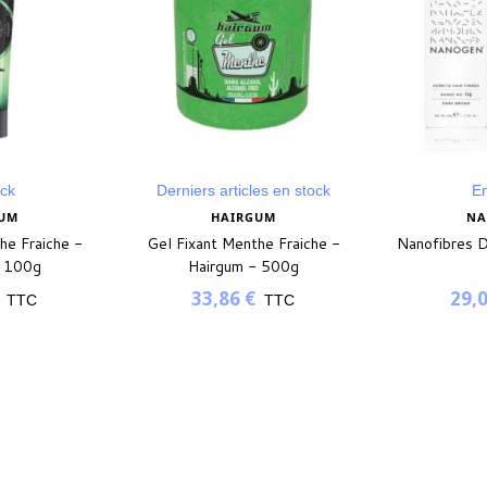
ock
Derniers articles en stock
En
UM
HAIRGUM
NA
he Fraiche -
Gel Fixant Menthe Fraiche -
Nanofibres 
- 100g
Hairgum - 500g
33,86 €
29,0
TTC
TTC