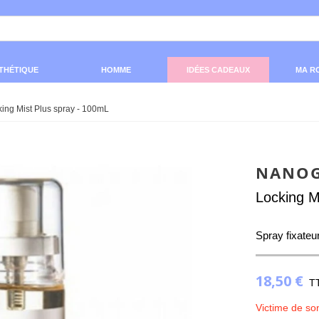
THÉTIQUE
HOMME
IDÉES CADEAUX
MA R
ing Mist Plus spray - 100mL
NANO
Locking M
Spray fixateu
18,50 €
T
Victime de so