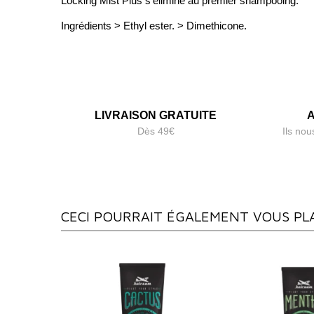
Locking Mist Plus s'élimine au premier shampooing.
Ingrédients > Ethyl ester. > Dimethicone.
LIVRAISON GRATUITE
A
Dès 49€
Ils nou
CECI POURRAIT ÉGALEMENT VOUS PL