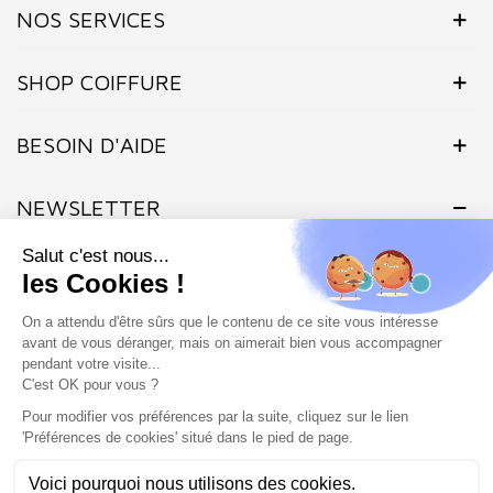
NOS SERVICES
SHOP COIFFURE
BESOIN D'AIDE
NEWSLETTER
Inscrivez-vous dès maintenant à notre Newsletter et recevez en
exclusivité nos offres flashs, promotions et actualités.
Site protégé par reCAPTCHA.
Vie privée
-
Termes
Marchand approuvé par la Société des Avis Garantis,
cliquez ici pour
vérifier
.