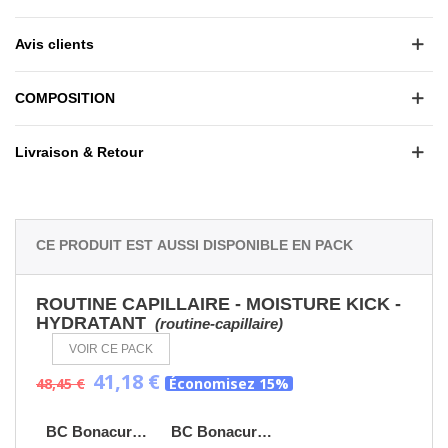
Avis clients
COMPOSITION
Livraison & Retour
Ce produit est aussi disponible en pack
ROUTINE CAPILLAIRE - MOISTURE KICK -
HYDRATANT
(routine-capillaire)
VOIR CE PACK
41,18 €
48,45 €
Économisez 15%
BC Bonacure Moisture Kick Shampooing 250ml
BC Bonacure Moisture Kick Masque 200ml