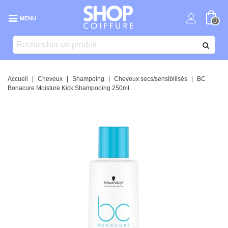
MENU
0
Accueil
|
Cheveux
|
Shampoing
|
Cheveux secs/sensibilisés
|
BC
Bonacure Moisture Kick Shampooing 250ml