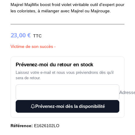
Majirel MajiMix boost froid violet véritable outil d'expert pour
les coloristes, à mélanger avec Majirel ou Majirouge.
23,00 €
TTC
Victime de son succès -
Prévenez-moi du retour en stock
Laissez votre e-mail et nous vous préviendrons dès qu'il
sera de retour.
Adresse
Prévenez-moi dès la disponibilité
Référence:
E1626102LO