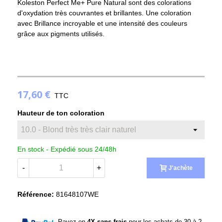
Koleston Perfect Me+ Pure Natural sont des colorations
d'oxydation très couvrantes et brillantes. Une coloration
avec Brillance incroyable et une intensité des couleurs
grâce aux pigments utilisés.
(4 avis)
17,60 €
TTC
Hauteur de ton coloration
En stock -
Expédié sous 24/48h
-
+
J'achète
Référence:
81648107WE
Payez en
4X sans frais
pour les achats de 30 à 2