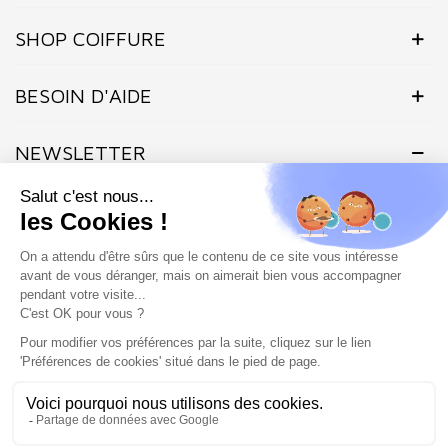
SHOP COIFFURE
BESOIN D'AIDE
NEWSLETTER
Inscrivez-vous dès maintenant à notre Newsletter et recevez en
exclusivité nos offres flashs, promotions et actualités.
Site protégé par reCAPTCHA.
Vie privée
-
Termes
Marchand approuvé par la Société des Avis Garantis,
cliquez ici pour
vérifier
.
SHOP COIFFURE © 2026 - Tous droits réservés - Site créé et