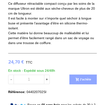
Ce diffuseur rétractable compact conçu par les soins de la
marque Ultron est dédié aux sèche-cheveux de plus de 20
cm de longueur.
Il est facile à monter sur n'importe quel séchoir à longue
buse et présente l'avantage d'être en silicone thermo-
isolant.
Cette matière lui donne beaucoup de malléabilité et lui
permet d'être facilement rangé dans un sac de voyage ou
dans une trousse de coiffure.
24,70 €
TTC
En stock -
Expédié sous 24/48h
-
+
J'achète
Référence:
044020702SI
Payez en
4X sans frais
pour les achats de 30 à 2