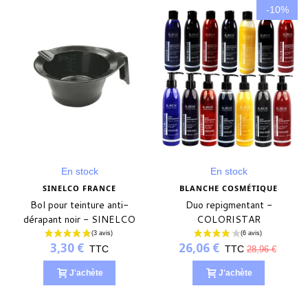
-10%
En stock
En stock
SINELCO FRANCE
BLANCHE COSMÉTIQUE
Bol pour teinture anti-
Duo repigmentant -
dérapant noir - SINELCO
COLORISTAR
FRANCE
3,30 €
26,06 €
TTC
TTC
28,96 €
J'achète
J'achète