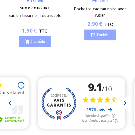
En stock
En stock
SHOP COIFFURE
Pochette cadeau noire avec
ruban
Sac en tissu noir réutilisable
2,90 €
TTC
1,90 €
TTC
J'achète
J'achète