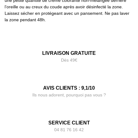
une petite quantité de crème colorante non-mélangée derrière
l’oreille ou au creux du coude après avoir désinfecté la zone.
Laissez sécher en protégeant avec un pansement. Ne pas laver
la zone pendant 48h.
LIVRAISON GRATUITE
Dès 49€
AVIS CLIENTS : 9,1/10
Ils nous adorent, pourquoi pas vous ?
SERVICE CLIENT
04 81 76 16 42