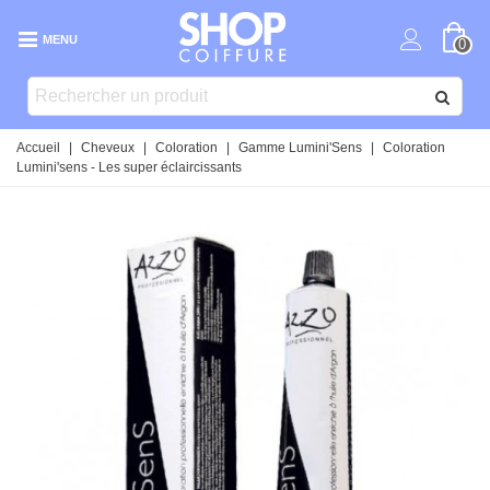
MENU
0
Accueil
|
Cheveux
|
Coloration
|
Gamme Lumini'Sens
|
Coloration
Lumini'sens - Les super éclaircissants