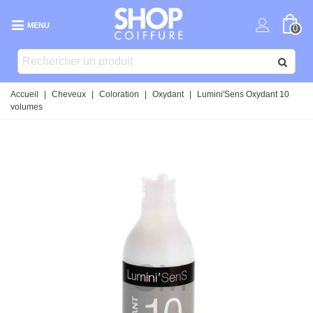
MENU
0
Accueil
|
Cheveux
|
Coloration
|
Oxydant
|
Lumini'Sens Oxydant 10
volumes