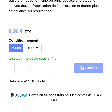
Base crémeuse, enrichie en principes actifs, protège le
cheveu durant l'application de la coloration et donne plus
de brillance au résultat final.
(1 avis)
8,90 €
TTC
Conditionnement
250ml
1000ml
En stock -
Expédié sous 24/48h
-
+
J'achète
Référence:
SHO512AT
Payez en
4X sans frais
pour les achats de 30 à 2
000€.