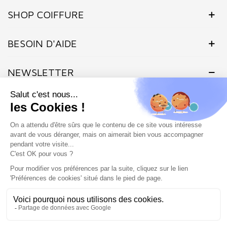
SHOP COIFFURE
BESOIN D'AIDE
NEWSLETTER
Inscrivez-vous dès maintenant à notre Newsletter et recevez en
exclusivité nos offres flashs, promotions et actualités.
Site protégé par reCAPTCHA.
Vie privée
-
Termes
Marchand approuvé par la Société des Avis Garantis,
cliquez ici pour
vérifier
.
SHOP COIFFURE © 2026 - Tous droits réservés - Site créé et
géré par l'agence Atout ads