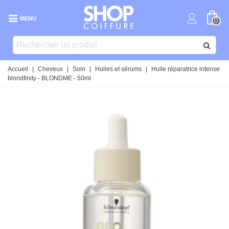
MENU
0
Accueil
|
Cheveux
|
Soin
|
Huiles et sérums
|
Huile réparatrice intense
blondfinity - BLONDME - 50ml