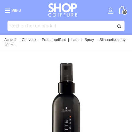
MENU
0
Accueil
|
Cheveux
|
Produit coiffant
|
Laque - Spray
|
Silhouette spray -
200mL