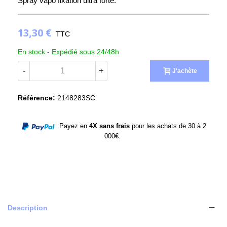
Spray vapo fixation ultra forte.
13,30 €
TTC
(2 avis)
En stock -
Expédié sous 24/48h
-
+
J'achète
Référence:
2148283SC
Payez en
4X sans frais
pour les achats de 30 à 2
000€.
Description