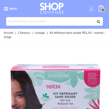
MENU
0
Accueil
|
Cheveux
|
Lissage
|
Kit défrisant sans soude RELAX - normal -
320gr