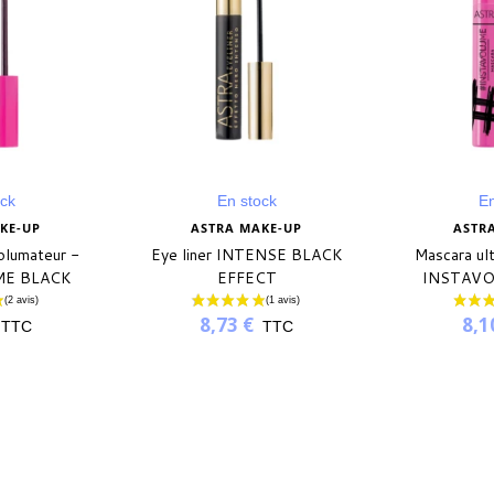
ock
En stock
En
KE-UP
ASTRA MAKE-UP
ASTR
olumateur -
Eye liner INTENSE BLACK
Mascara ul
ME BLACK
EFFECT
INSTAVO
8,73 €
8,1
TTC
TTC