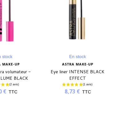
 stock
En stock
A MAKE-UP
ASTRA MAKE-UP
A
tra volumateur -
Eye liner INTENSE BLACK
Mascar
LUME BLACK
EFFECT
INST
0 €
8,73 €
TTC
TTC