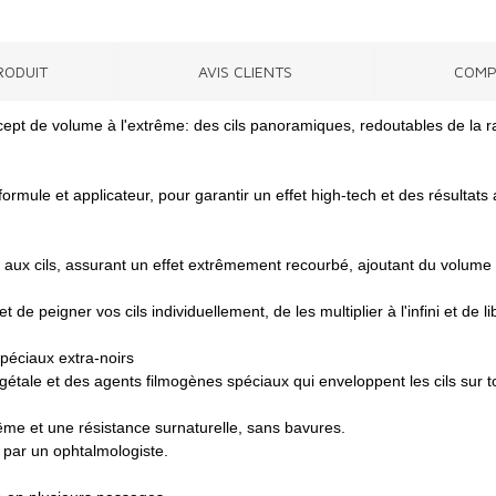
RODUIT
AVIS CLIENTS
COMP
cept de volume à l'extrême: des cils panoramiques, redoutables de la r
rmule et applicateur, pour garantir un effet high-tech et des résultats 
e aux cils, assurant un effet extrêmement recourbé, ajoutant du volume 
e peigner vos cils individuellement, de les multiplier à l'infini et de l
péciaux extra-noirs
gétale et des agents filmogènes spéciaux qui enveloppent les cils sur to
me et une résistance surnaturelle, sans bavures.
 par un ophtalmologiste.