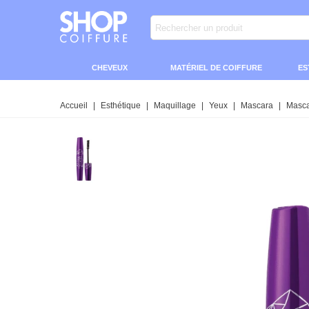
CHEVEUX
MATÉRIEL DE COIFFURE
ES
Accueil
|
Esthétique
|
Maquillage
|
Yeux
|
Mascara
|
Masca