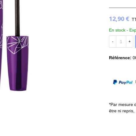
12,90 €
T
En stock -
Exp
-
+
Référence:
0
P
*Par mesure d
être ni repris