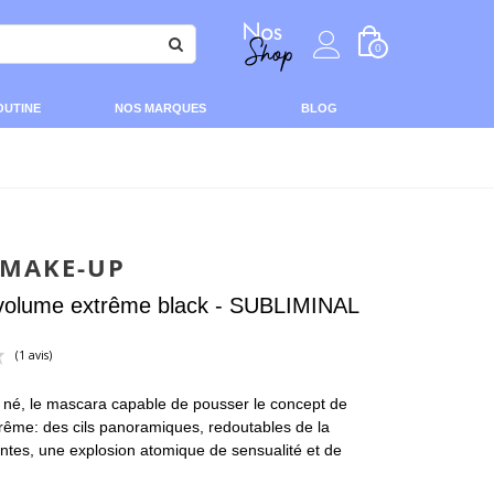
0
OUTINE
NOS MARQUES
BLOG
 MAKE-UP
volume extrême black - SUBLIMINAL
t né, le mascara capable de pousser le concept de
(1 avis)
trême: des cils panoramiques, redoutables de la
intes, une explosion atomique de sensualité et de