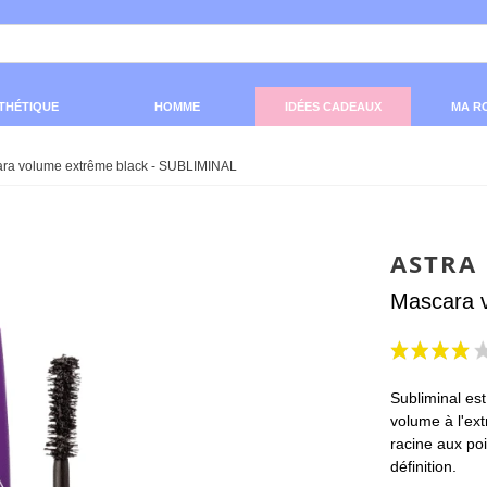
THÉTIQUE
HOMME
IDÉES CADEAUX
MA R
ra volume extrême black - SUBLIMINAL
ASTRA
Mascara 
Subliminal es
volume à l'ex
racine aux po
définition.